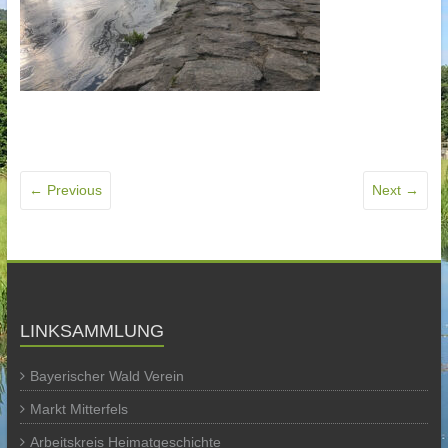
← Previous
Next →
LINKSAMMLUNG
Bayerischer Wald Verein
Markt Mitterfels
Arbeitskreis Heimatgeschichte