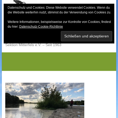
Skip
to
Datenschutz und Cookies: Diese Website verwendet Cookies. Wenn du
die Website weiterhin nutzt, stimmst du der Verwendung von Cookies zu.
content
Weitere Informationen, beispielsweise zur Kontrolle von Cookies, findest
Bayerischer Wald-
du hier:
Datenschutz-Cookie-Richtlinie
Verein
Sektion Mitterfels e.V. – Seit 1963
IMG_4225G