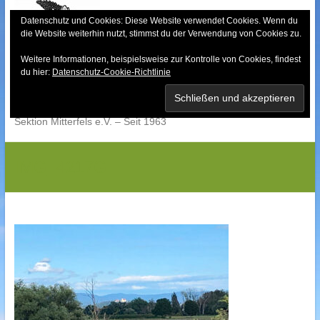
Skip
to
Datenschutz und Cookies: Diese Website verwendet Cookies. Wenn du
die Website weiterhin nutzt, stimmst du der Verwendung von Cookies zu.
content
Weitere Informationen, beispielsweise zur Kontrolle von Cookies, findest
Bayerischer Wald-
du hier:
Datenschutz-Cookie-Richtlinie
Verein
Sektion Mitterfels e.V. – Seit 1963
IMG_4217G