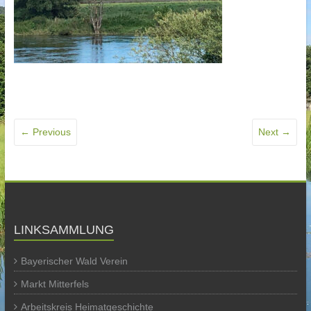
← Previous
Next →
LINKSAMMLUNG
Bayerischer Wald Verein
Markt Mitterfels
Arbeitskreis Heimatgeschichte