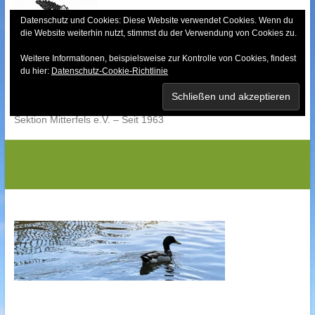
Skip
to
Datenschutz und Cookies: Diese Website verwendet Cookies. Wenn du
die Website weiterhin nutzt, stimmst du der Verwendung von Cookies zu.
content
Weitere Informationen, beispielsweise zur Kontrolle von Cookies, findest
Bayerischer Wald-
du hier:
Datenschutz-Cookie-Richtlinie
Verein
Sektion Mitterfels e.V. – Seit 1963
IMG_3874GS