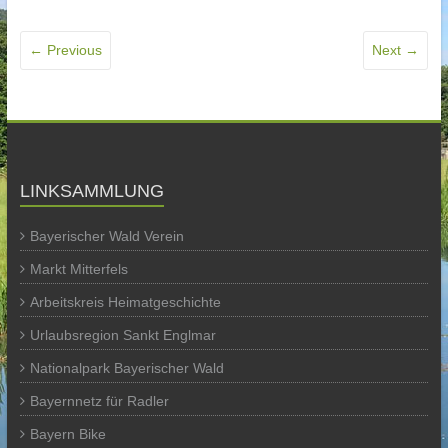
← Previous
Next →
LINKSAMMLUNG
Bayerischer Wald Verein
Markt Mitterfels
Arbeitskreis Heimatgeschichte
Urlaubsregion Sankt Englmar
Nationalpark Bayerischer Wald
Bayernnetz für Radler
Bayern Bike