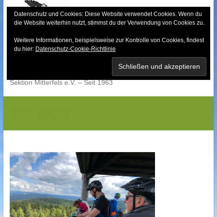
Skip
to
Datenschutz und Cookies: Diese Website verwendet Cookies. Wenn du
die Website weiterhin nutzt, stimmst du der Verwendung von Cookies zu.
content
Weitere Informationen, beispielsweise zur Kontrolle von Cookies, findest
Bayerischer Wald-
du hier:
Datenschutz-Cookie-Richtlinie
Verein
Sektion Mitterfels e.V. – Seit 1963
IMG_3119G