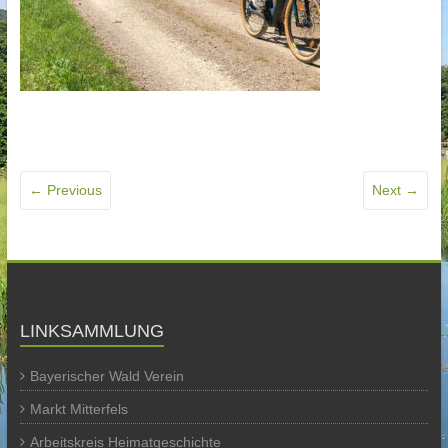
← Previous
Next →
LINKSAMMLUNG
Bayerischer Wald Verein
Markt Mitterfels
Arbeitskreis Heimatgeschichte