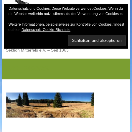
Skip
to
Datenschutz und Cookies: Diese Website verwendet Cookies. Wenn du
die Website weiterhin nutzt, stimmst du der Verwendung von Cookies zu.
content
Weitere Informationen, beispielsweise zur Kontrolle von Cookies, findest
Bayerischer Wald-
du hier:
Datenschutz-Cookie-Richtlinie
Verein
Sektion Mitterfels e.V. – Seit 1963
IMG_2490GS