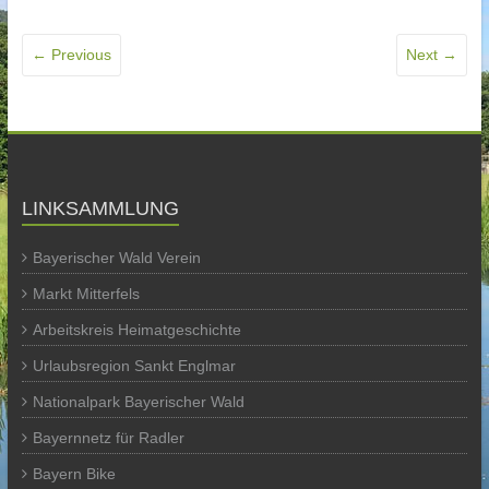
← Previous
Next →
LINKSAMMLUNG
Bayerischer Wald Verein
Markt Mitterfels
Arbeitskreis Heimatgeschichte
Urlaubsregion Sankt Englmar
Nationalpark Bayerischer Wald
Bayernnetz für Radler
Bayern Bike