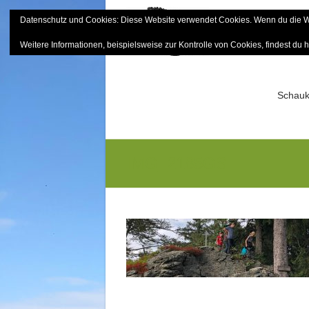
Skip
Datenschutz und Cookies: Diese Website verwendet Cookies. Wenn du die We
to
Bayerisch
content
Weitere Informationen, beispielsweise zur Kontrolle von Cookies, findest du h
Sektion Mitterfels e.V.
Schauk
IMG_2185GS