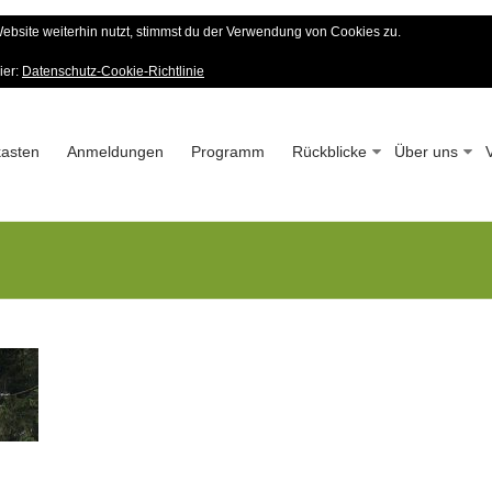
bsite weiterhin nutzt, stimmst du der Verwendung von Cookies zu.
er Wald-Verein
ier:
Datenschutz-Cookie-Richtlinie
 – Seit 1963
asten
Anmeldungen
Programm
Rückblicke
Über uns