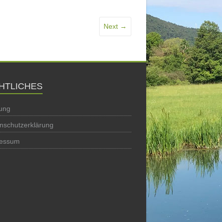
Next →
HTLICHES
ung
nschutzerklärung
ressum