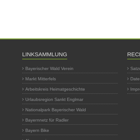
LINKSAMMLUNG
REC
Bayerischer Wald Verein
Satz
Markt Mitterfels
Date
Arbeitskreis Heimatgeschichte
Imp
Urlaubsregion Sankt Englmar
Nationalpark Bayerischer Wald
Bayernnetz für Radler
Bayern Bike