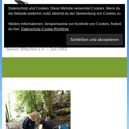
Skip
to
Datenschutz und Cookies: Diese Website verwendet Cookies. Wenn du
die Website weiterhin nutzt, stimmst du der Verwendung von Cookies zu.
content
Weitere Informationen, beispielsweise zur Kontrolle von Cookies, findest
Bayerischer Wald-
du hier:
Datenschutz-Cookie-Richtlinie
Verein
Sektion Mitterfels e.V. – Seit 1963
IMG_2085G