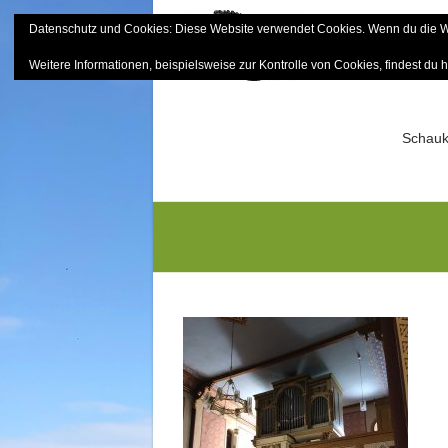
Skip
Datenschutz und Cookies: Diese Website verwendet Cookies. Wenn du die We
to
Bayerisch
content
Weitere Informationen, beispielsweise zur Kontrolle von Cookies, findest du h
Sektion Mitterfels e.V.
Schauk
IMG_1808g