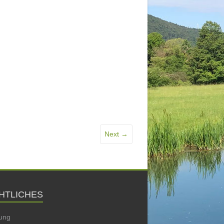
Next →
HTLICHES
ung