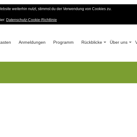
bsite weiterhin nutzt, stimmst du der Verwendung von Cookies zu.
er Wald-Verein
ier:
Datenschutz-Cookie-Richtlinie
 – Seit 1963
asten
Anmeldungen
Programm
Rückblicke
Über uns