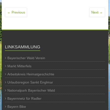
← Previous
Next →
LINKSAMMLUNG
Bayerischer Wald Verein
Markt Mitterfels
Arbeitskreis Heimatgeschichte
Urlaubsregion Sankt Englmar
Nationalpark Bayerischer Wald
Bayernnetz für Radler
Bayern Bike