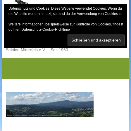
Skip
to
Datenschutz und Cookies: Diese Website verwendet Cookies. Wenn du
die Website weiterhin nutzt, stimmst du der Verwendung von Cookies zu.
content
Weitere Informationen, beispielsweise zur Kontrolle von Cookies, findest
Bayerischer Wald-
du hier:
Datenschutz-Cookie-Richtlinie
Verein
Sektion Mitterfels e.V. – Seit 1963
IMG_0719GS