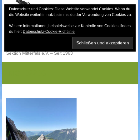
Skip
to
Datenschutz und Cookies: Diese Website verwendet Cookies. Wenn du
die Website weiterhin nutzt, stimmst du der Verwendung von Cookies zu.
content
Weitere Informationen, beispielsweise zur Kontrolle von Cookies, findest
Bayerischer Wald-
du hier:
Datenschutz-Cookie-Richtlinie
Verein
Sektion Mitterfels e.V. – Seit 1963
IMG_0223G