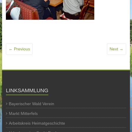
← Previous
Next →
LINKSAMMLUNG
Bayerischer Wald Verein
Markt Mitterfels
Arbeitskreis Heimatgeschichte