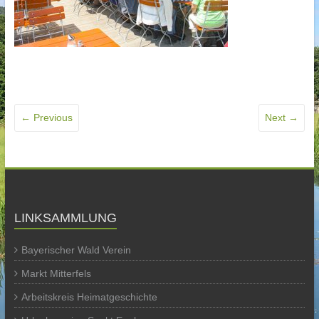
← Previous
Next →
LINKSAMMLUNG
Bayerischer Wald Verein
Markt Mitterfels
Arbeitskreis Heimatgeschichte