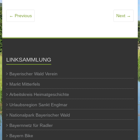
← Previous
Next →
LINKSAMMLUNG
Bayerischer Wald Verein
Markt Mitterfels
Arbeitskreis Heimatgeschichte
Urlaubsregion Sankt Englmar
Nationalpark Bayerischer Wald
Bayernnetz für Radler
Bayern Bike