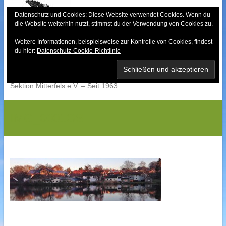
Skip
to
Datenschutz und Cookies: Diese Website verwendet Cookies. Wenn du
die Website weiterhin nutzt, stimmst du der Verwendung von Cookies zu.
content
Weitere Informationen, beispielsweise zur Kontrolle von Cookies, findest
Bayerischer Wald-
du hier:
Datenschutz-Cookie-Richtlinie
Verein
Sektion Mitterfels e.V. – Seit 1963
IMG_0001GS