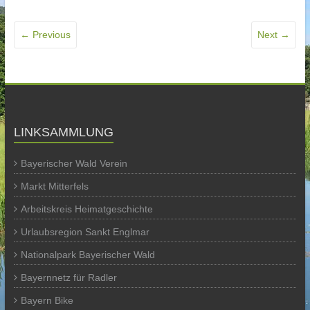
← Previous
Next →
LINKSAMMLUNG
Bayerischer Wald Verein
Markt Mitterfels
Arbeitskreis Heimatgeschichte
Urlaubsregion Sankt Englmar
Nationalpark Bayerischer Wald
Bayernnetz für Radler
Bayern Bike