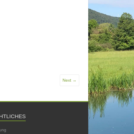
Next →
HTLICHES
ung