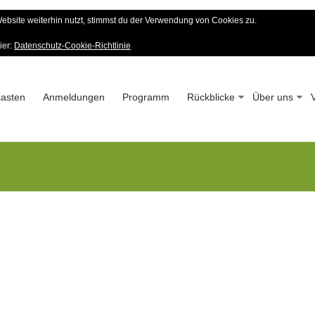
bsite weiterhin nutzt, stimmst du der Verwendung von Cookies zu.
er Wald-Verein
ier:
Datenschutz-Cookie-Richtlinie
 – Seit 1963
asten
Anmeldungen
Programm
Rückblicke
Über uns