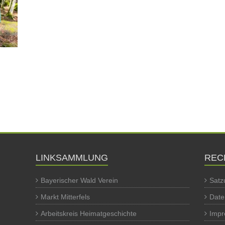
LINKSAMMLUNG
REC
Bayerischer Wald Verein
Satz
Markt Mitterfels
Date
Arbeitskreis Heimatgeschichte
Imp