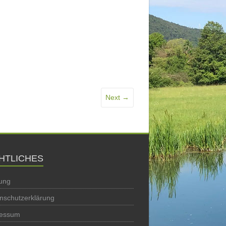
Next →
HTLICHES
ung
nschutzerklärung
ressum