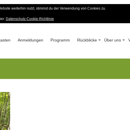
bsite weiterhin nutzt, stimmst du der Verwendung von Cookies zu.
er Wald-Verein
ier:
Datenschutz-Cookie-Richtlinie
 – Seit 1963
asten
Anmeldungen
Programm
Rückblicke
Über uns
bach_TG