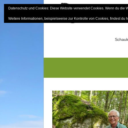
Skip
Datenschutz und Cookies: Diese Website verwendet Cookies. Wenn du die We
to
Bayerisch
content
Weitere Informationen, beispielsweise zur Kontrolle von Cookies, findest du h
Sektion Mitterfels e.V.
Schauk
Foto-Autor-Walter-Schu