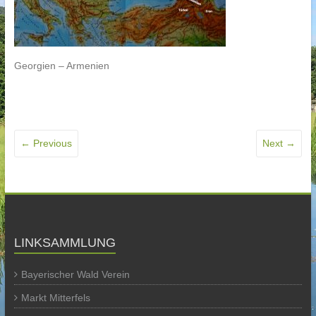
Georgien – Armenien
← Previous
Next →
LINKSAMMLUNG
Bayerischer Wald Verein
Markt Mitterfels