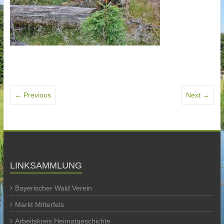
← Previous
Next →
LINKSAMMLUNG
Bayerischer Wald Verein
Markt Mitterfels
Arbeitskreis Heimatgeschichte