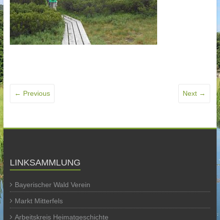
← Previous
Next →
LINKSAMMLUNG
Bayerischer Wald Verein
Markt Mitterfels
Arbeitskreis Heimatgeschichte