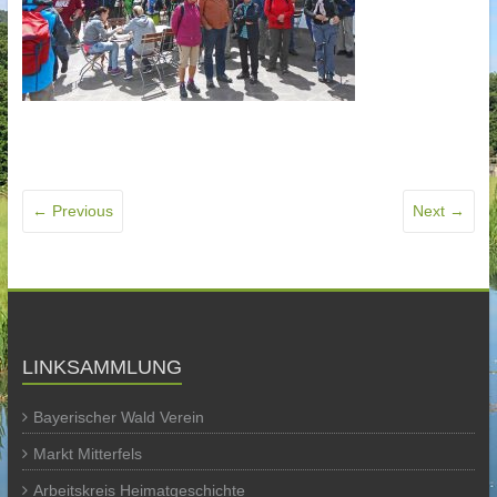
← Previous
Next →
LINKSAMMLUNG
Bayerischer Wald Verein
Markt Mitterfels
Arbeitskreis Heimatgeschichte