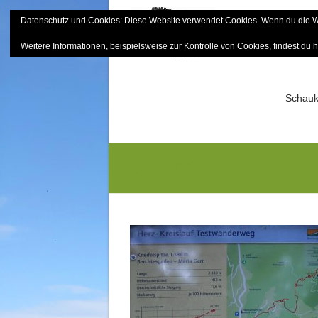
Skip
Datenschutz und Cookies: Diese Website verwendet Cookies. Wenn du die We
to
Bayerisch
content
Weitere Informationen, beispielsweise zur Kontrolle von Cookies, findest du h
Sektion Mitterfels e.V.
Schauk
DSCN2260G