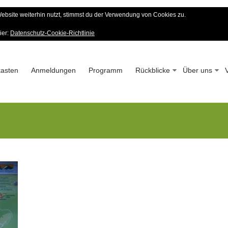
bsite weiterhin nutzt, stimmst du der Verwendung von Cookies zu.
er Wald-Verein
ier:
Datenschutz-Cookie-Richtlinie
 – Seit 1963
asten
Anmeldungen
Programm
Rückblicke
Über uns