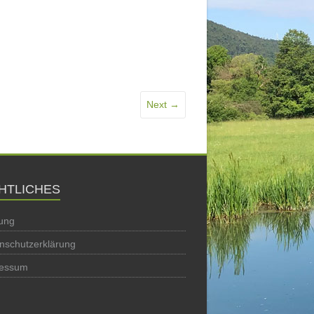
Next →
HTLICHES
ung
nschutzerklärung
ressum