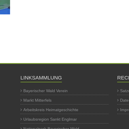
LINKSAMMLUNG
REC
Bayerischer Wald Verein
Satz
Markt Mitterfels
Date
Arbeitskreis Heimatgeschichte
Imp
Urlaubsregion Sankt Englmar
Nationalpark Bayerischer Wald