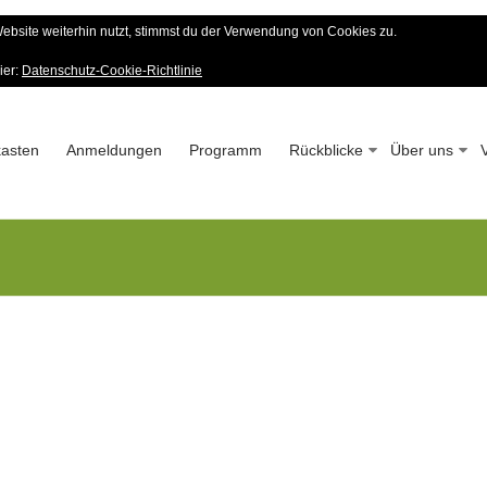
bsite weiterhin nutzt, stimmst du der Verwendung von Cookies zu.
er Wald-Verein
ier:
Datenschutz-Cookie-Richtlinie
 – Seit 1963
asten
Anmeldungen
Programm
Rückblicke
Über uns