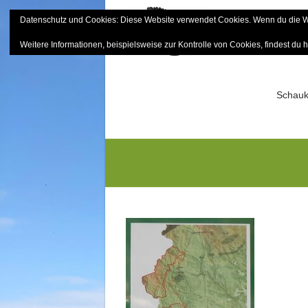
Skip
Datenschutz und Cookies: Diese Website verwendet Cookies. Wenn du die We
to
Bayerisch
content
Weitere Informationen, beispielsweise zur Kontrolle von Cookies, findest du h
Sektion Mitterfels e.V.
Schauk
DSCN2208G01