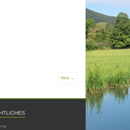
Next →
HTLICHES
ung