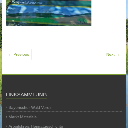
← Previous
Next →
LINKSAMMLUNG
Bayerischer Wald Verein
Markt Mitterfels
Arbeitskreis Heimatgeschichte