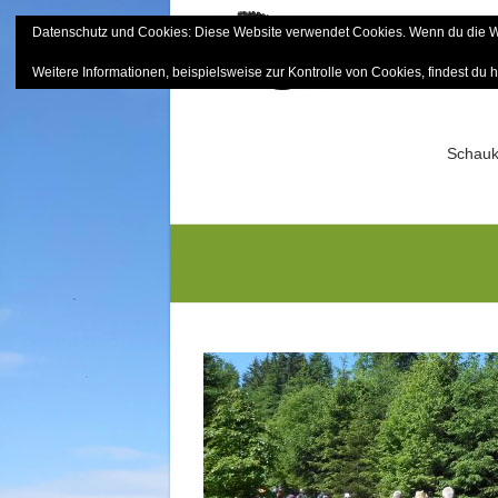
Skip
Datenschutz und Cookies: Diese Website verwendet Cookies. Wenn du die We
to
Bayerisch
content
Weitere Informationen, beispielsweise zur Kontrolle von Cookies, findest du h
Sektion Mitterfels e.V.
Schauk
DSCN2177G