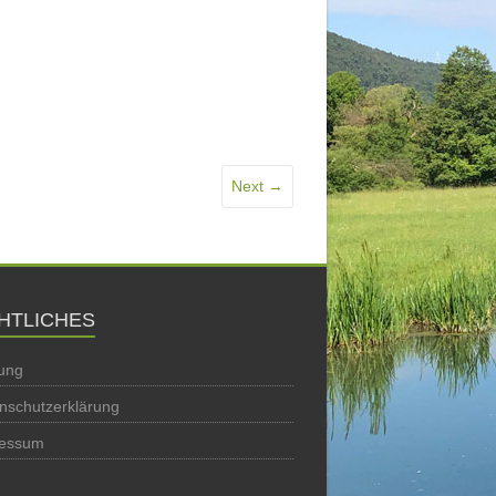
Next →
HTLICHES
ung
nschutzerklärung
ressum