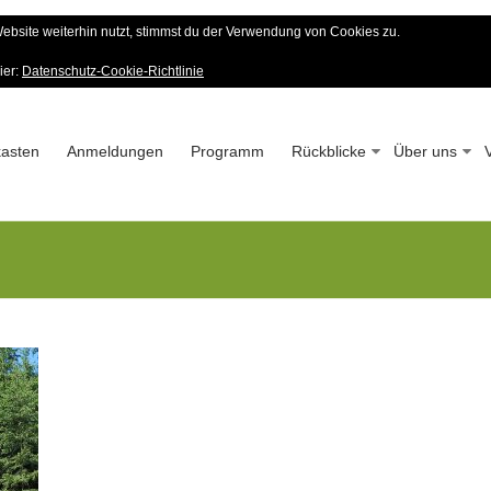
bsite weiterhin nutzt, stimmst du der Verwendung von Cookies zu.
er Wald-Verein
ier:
Datenschutz-Cookie-Richtlinie
 – Seit 1963
asten
Anmeldungen
Programm
Rückblicke
Über uns