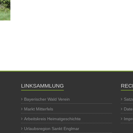
LINKSAMMLUNG
REC
Bayerischer Wald Verein
Satz
Markt Mitterfels
Date
Arbeitskreis Heimatgeschichte
Imp
Urlaubsregion Sankt Englmar