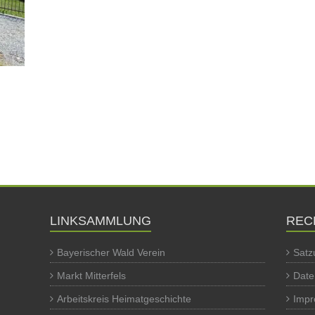
LINKSAMMLUNG
REC
Bayerischer Wald Verein
Satz
Markt Mitterfels
Date
Arbeitskreis Heimatgeschichte
Imp