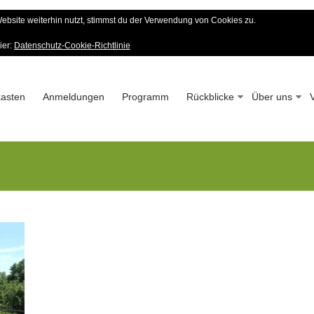
bsite weiterhin nutzt, stimmst du der Verwendung von Cookies zu.
er Wald-Verein
ier:
Datenschutz-Cookie-Richtlinie
 – Seit 1963
asten
Anmeldungen
Programm
Rückblicke
Über uns