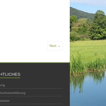
Next →
HTLICHES
ung
nschutzerklärung
ressum