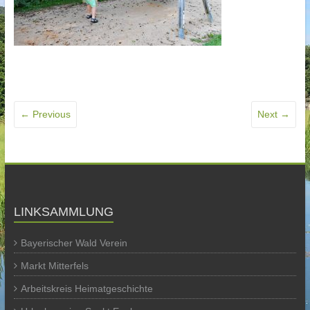
← Previous
Next →
LINKSAMMLUNG
Bayerischer Wald Verein
Markt Mitterfels
Arbeitskreis Heimatgeschichte