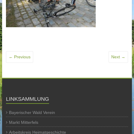
← Previous
Next →
LINKSAMMLUNG
Bayerischer Wald Verein
Markt Mitterfels
Arbeitskreis Heimatgeschichte