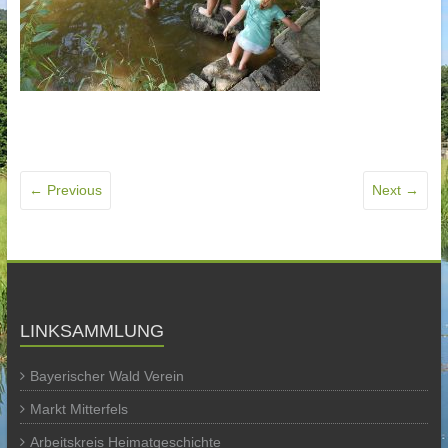
← Previous
Next →
LINKSAMMLUNG
Bayerischer Wald Verein
Markt Mitterfels
Arbeitskreis Heimatgeschichte