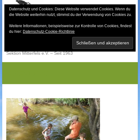
Skip
to
Datenschutz und Cookies: Diese Website verwendet Cookies. Wenn du
die Website weiterhin nutzt, stimmst du der Verwendung von Cookies zu.
content
Weitere Informationen, beispielsweise zur Kontrolle von Cookies, findest
Bayerischer Wald-
du hier:
Datenschutz-Cookie-Richtlinie
Verein
Sektion Mitterfels e.V. – Seit 1963
DSCN1542G