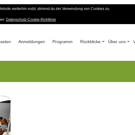
bsite weiterhin nutzt, stimmst du der Verwendung von Cookies zu.
er Wald-Verein
ier:
Datenschutz-Cookie-Richtlinie
 – Seit 1963
asten
Anmeldungen
Programm
Rückblicke
Über uns