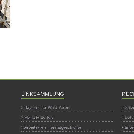
LINKSAMMLUNG
REC
Bayerischer Wald Verein
Satz
Markt Mitterfels
Date
Arbeitskreis Heimatgeschichte
Imp