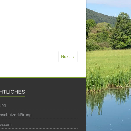
Next →
HTLICHES
ung
nschutzerklärung
ressum