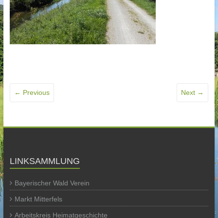
← Previous
Next →
LINKSAMMLUNG
Bayerischer Wald Verein
Markt Mitterfels
Arbeitskreis Heimatgeschichte