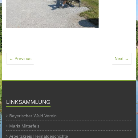
← Previous
Next →
LINKSAMMLUNG
Bayerischer Wald Verein
Markt Mitterfels
Arbeitskreis Heimatgeschichte