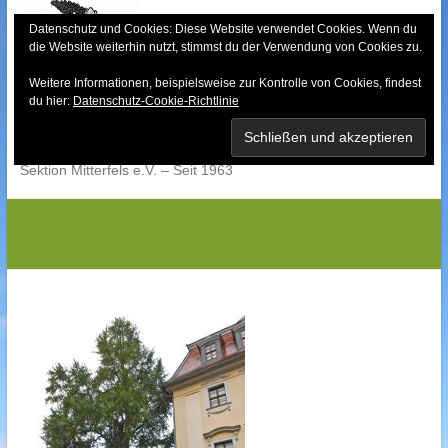
Skip
to
Datenschutz und Cookies: Diese Website verwendet Cookies. Wenn du
die Website weiterhin nutzt, stimmst du der Verwendung von Cookies zu.
content
Weitere Informationen, beispielsweise zur Kontrolle von Cookies, findest
Bayerischer Wald-
du hier:
Datenschutz-Cookie-Richtlinie
Verein
Sektion Mitterfels e.V. – Seit 1963
dscn1334g