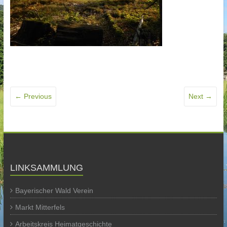
← Previous
Next →
LINKSAMMLUNG
Bayerischer Wald Verein
Markt Mitterfels
Arbeitskreis Heimatgeschichte