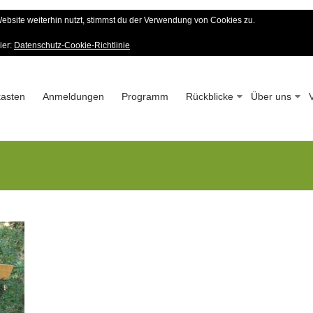
bsite weiterhin nutzt, stimmst du der Verwendung von Cookies zu.
er Wald-Verein
ier:
Datenschutz-Cookie-Richtlinie
 – Seit 1963
asten
Anmeldungen
Programm
Rückblicke
Über uns