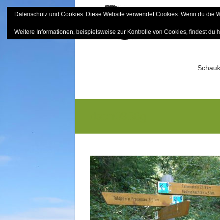
Skip
Datenschutz und Cookies: Diese Website verwendet Cookies. Wenn du die We
to
Bayerisch
content
Weitere Informationen, beispielsweise zur Kontrolle von Cookies, findest du h
Sektion Mitterfels e.V.
Schauk
dscn0958g