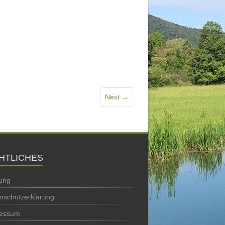
Next →
HTLICHES
ung
nschutzerklärung
ressum