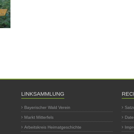
LINKSAMMLUNG
REC
Bayerischer Wald Verein
Satz
Markt Mitterfels
Date
Arbeitskreis Heimatgeschichte
Imp