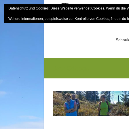
Skip
Datenschutz und Cookies: Diese Website verwendet Cookies. Wenn du die We
to
Bayerisch
content
Weitere Informationen, beispielsweise zur Kontrolle von Cookies, findest du h
Sektion Mitterfels e.V.
Schauk
dscn0885gs