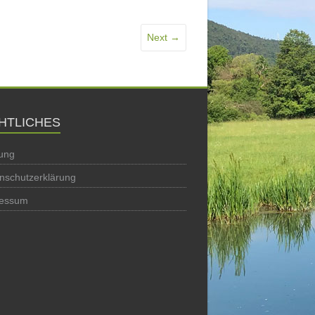
Next →
HTLICHES
ung
nschutzerklärung
ressum