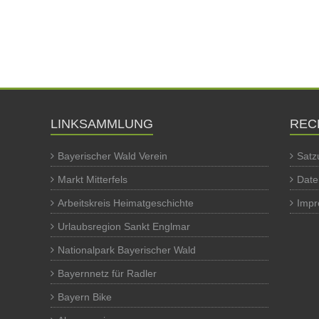
LINKSAMMLUNG
REC
Bayerischer Wald Verein
Satz
Markt Mitterfels
Date
Arbeitskreis Heimatgeschichte
Imp
Urlaubsregion Sankt Englmar
Nationalpark Bayerischer Wald
Bayernnetz für Radler
Bayern Bike