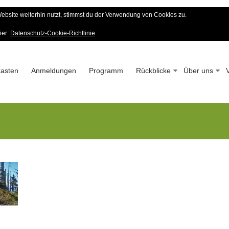
bsite weiterhin nutzt, stimmst du der Verwendung von Cookies zu.
er Wald-Verein
ier:
Datenschutz-Cookie-Richtlinie
 – Seit 1963
asten
Anmeldungen
Programm
Rückblicke
Über uns