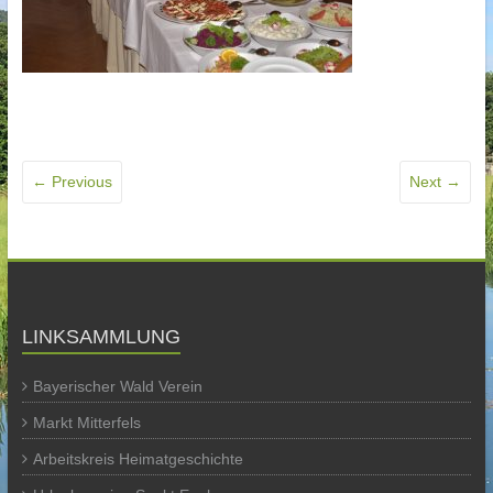
← Previous
Next →
LINKSAMMLUNG
Bayerischer Wald Verein
Markt Mitterfels
Arbeitskreis Heimatgeschichte