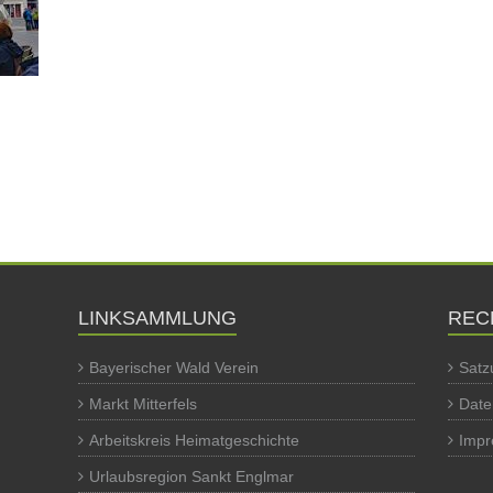
LINKSAMMLUNG
REC
Bayerischer Wald Verein
Satz
Markt Mitterfels
Date
Arbeitskreis Heimatgeschichte
Imp
Urlaubsregion Sankt Englmar