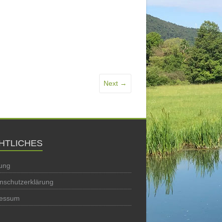
Next →
HTLICHES
ung
nschutzerklärung
ressum