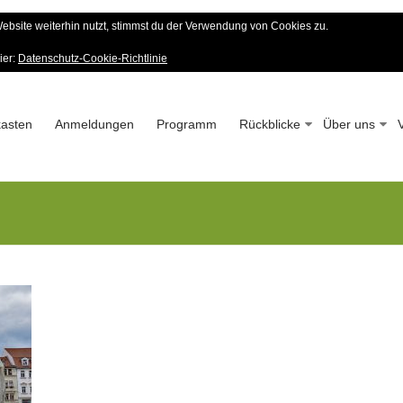
bsite weiterhin nutzt, stimmst du der Verwendung von Cookies zu.
er Wald-Verein
ier:
Datenschutz-Cookie-Richtlinie
 – Seit 1963
asten
Anmeldungen
Programm
Rückblicke
Über uns