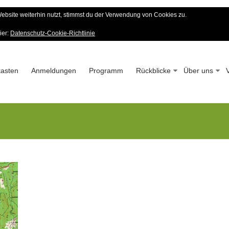
bsite weiterhin nutzt, stimmst du der Verwendung von Cookies zu.
er Wald-Verein
ier:
Datenschutz-Cookie-Richtlinie
 – Seit 1963
asten
Anmeldungen
Programm
Rückblicke
Über uns