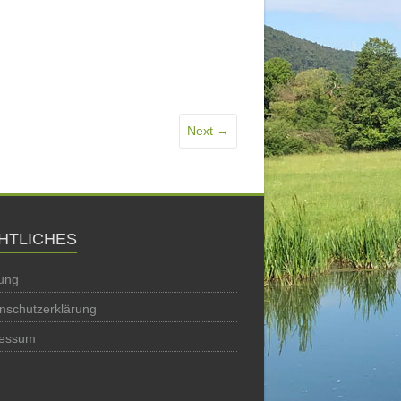
Next →
HTLICHES
ung
nschutzerklärung
ressum