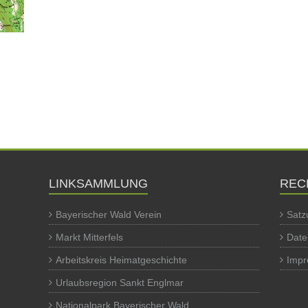
LINKSAMMLUNG
REC
Bayerischer Wald Verein
Satz
Markt Mitterfels
Date
Arbeitskreis Heimatgeschichte
Imp
Urlaubsregion Sankt Englmar
Nationalpark Bayerischer Wald