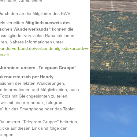
eschuhe, Gamaschen
urch den an die Mitglieder des BWV
fels verteilten
Mitgliedsausweis des
schen Wanderverbands"
können die
nsmitglieder von vielen Rabattaktionen
ieren. Nähere Informationen unter:
anderverband.de/verband/mitgliedskarte/dwv-
swelt
.
Abonniere unsere „Telegram Gruppe“
kenaustausch per Handy
ssionen der letzten Wanderungen,
le Informationen und Möglichkeiten, auch
Fotos mit Gleichgesinnten zu teilen,
 wir mit unserer neuen „Telegram
“ für das Smartphone oder das Tablet.
 Du unserer "Telegram Gruppe" beitreten,
licke auf diesen Link und folge den
sungen: