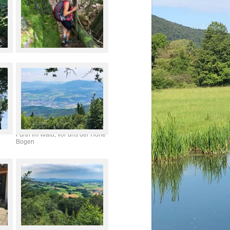
Blick vom Reiseck, unter uns
Furth im Wald, vor uns der Hohe
Bogen
Burgstall (627 m), Blick nach