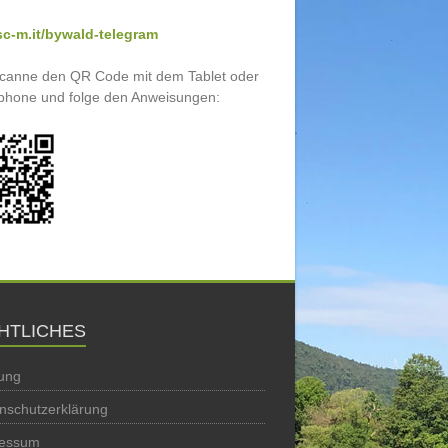
c-m.it/bywald-telegram
scanne den QR Code mit dem Tablet oder
phone und folge den Anweisungen:
HTLICHES
ung
nschutzerklärung
ressum