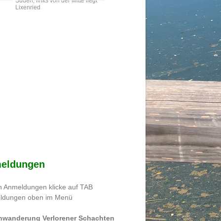
Süden, links von der Mitte liegt
Lixenried
eldungen
n Anmeldungen klicke auf TAB
ldungen oben im Menü
nwanderung Verlorener Schachten