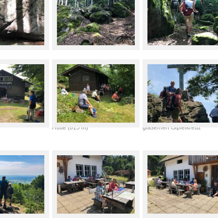
e hält?
erste Brotzeit an der Dachsriegel
Reiseck (902 m) mit dem
Hütte (815 m)
gläsernen Gipfelkreuz
(910 m) mit dem
zweite Brotzeit am Berggasthof