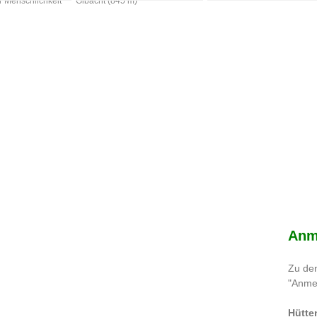
r Menschlichkeit
Gibacht (845 m)
Anm
Zu de
"Anme
Hütte