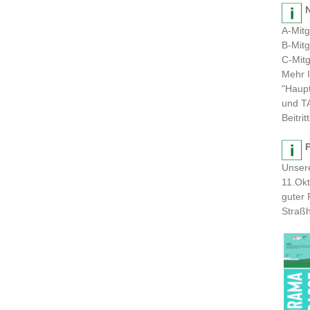
A-Mitg
B-Mitg
C-Mitg
Mehr I
"Haup
und TA
Beitri
Unsere
11.Okt
guter 
Straßh