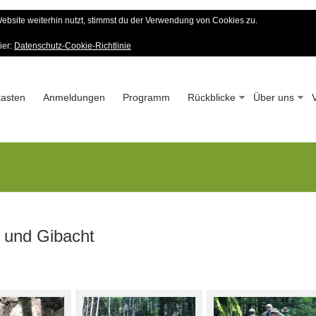
bsite weiterhin nutzt, stimmst du der Verwendung von Cookies zu.
er Wald-Verein
ier:
Datenschutz-Cookie-Richtlinie
 – Seit 1963
asten
Anmeldungen
Programm
Rückblicke
Über uns
 und Gibacht
 und Gibacht