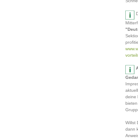
Schne
D
Mitter
"Deut
Sektio
profit
www.w
vorteil
Gedan
Impre
aktuel
deine 
bieten
Gruppe
Willst
dann k
Anwei