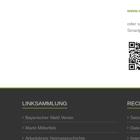
www.s
oder 
Smart
LINKSAMMLUNG
REC
Bayerischer Wald Verein
Satz
Markt Mitterfels
Date
Arbeitskreis Heimatgeschichte
Imp