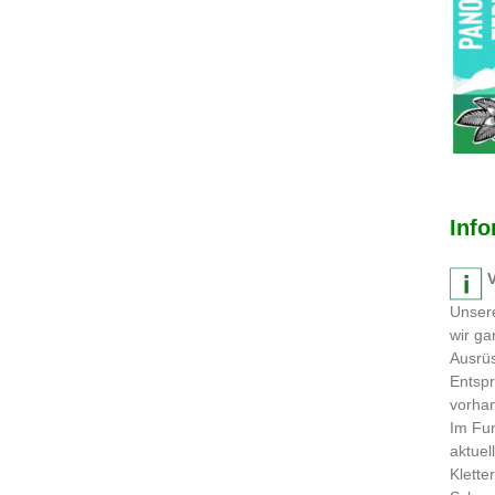
Inf
V
Unsere
wir ga
Ausrüs
Entspr
vorhan
Im Fun
aktuel
Klette