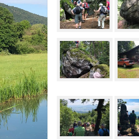
ins Felsenlabyrinth
ob diese Stütz
Tannenriegel 