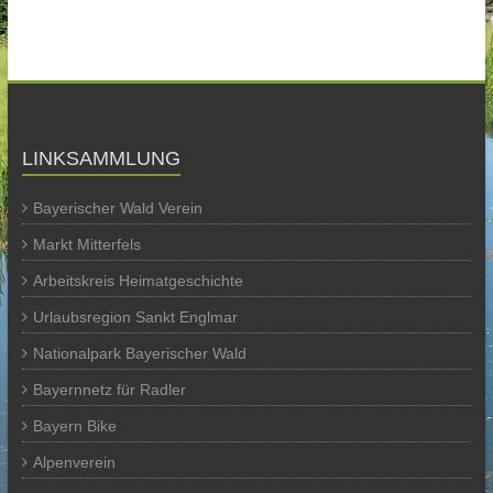
LINKSAMMLUNG
Bayerischer Wald Verein
Markt Mitterfels
Arbeitskreis Heimatgeschichte
Urlaubsregion Sankt Englmar
Nationalpark Bayerischer Wald
Bayernnetz für Radler
Bayern Bike
Alpenverein