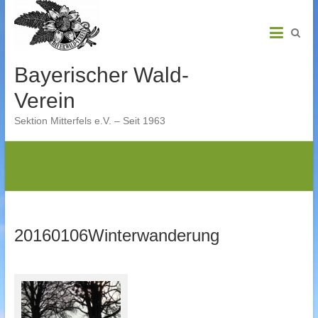
Skip
to
content
Bayerischer Wald-
Verein
Sektion Mitterfels e.V. – Seit 1963
20160106Winterwanderung
20160106Winterwanderung