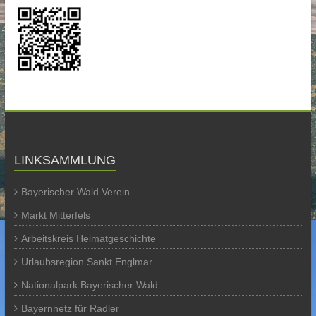
LINKSAMMLUNG
Bayerischer Wald Verein
Markt Mitterfels
Arbeitskreis Heimatgeschichte
Urlaubsregion Sankt Englmar
Nationalpark Bayerischer Wald
Bayernnetz für Radler