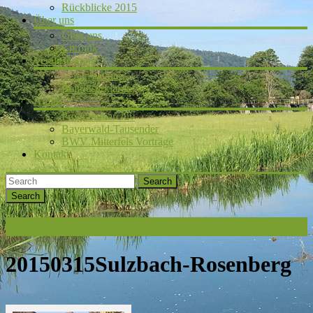
Rückblicke 2015
Über uns
Über uns
Chronik
Vereinsleitung
Vereinsleitung
Beitrittserklärung
Archiv
Programmarchiv
Bayerwald-Tausender
BWV Mitterfels Vorträge
Kontakt
Search
20150315Sulzbach-Rosenberg
20150315Sulzbach-Rosenberg