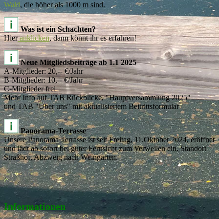
Wald
, die höher als 1000 m sind.
Was ist ein Schachten?
Hier
anklicken
, dann könnt ihr es erfahren!
Neue Mitgliedsbeiträge ab 1.1 2025
A-Mitglieder: 20,-- €/Jahr
B-Mitglieder: 10,-- €/Jahr
C-Mitglieder frei
Mehr Info auf TAB Rückblicke, "Hauptversammlung 2025"
und TAB "Über uns" mit aktualisiertem Beitrittsformular
Panorama-Terrasse
Unsere Panorama Terrasse ist seit Freitag, 11.Oktober 2024, eröffnet
und lädt ab sofort bei guter Fernsicht zum Verweilen ein. Standort
Straßhof, Abzweig nach Weingarten.
Informationen