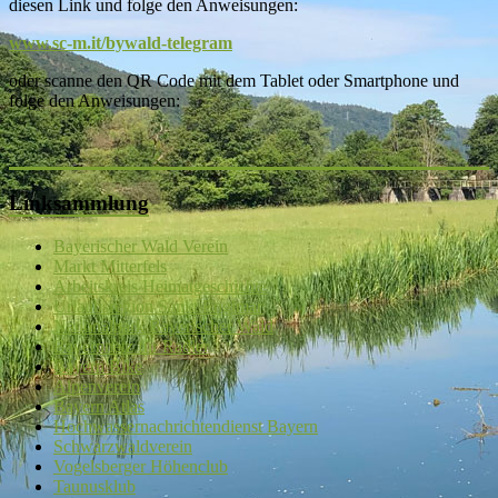
diesen Link und folge den Anweisungen:
www.sc-m.it/bywald-telegram
oder scanne den QR Code mit dem Tablet oder Smartphone und
folge den Anweisungen:
Linksammlung
Bayerischer Wald Verein
Markt Mitterfels
Arbeitskreis Heimatgeschichte
Urlaubsregion Sankt Englmar
Nationalpark Bayerischer Wald
Bayernnetz für Radler
Bayern Bike
Alpenverein
Bayern Atlas
Hochwassernachrichtendienst Bayern
Schwarzwaldverein
Vogelsberger Höhenclub
Taunusklub