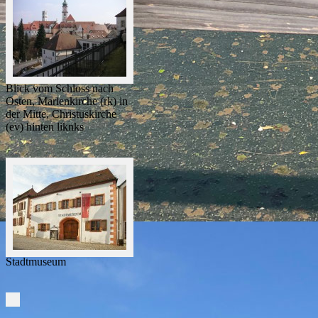
Blick vom Schloss nach
Osten, Marienkirche (rk) in
der Mitte, Christuskirche
(ev) hinten liknks
Stadtmuseum