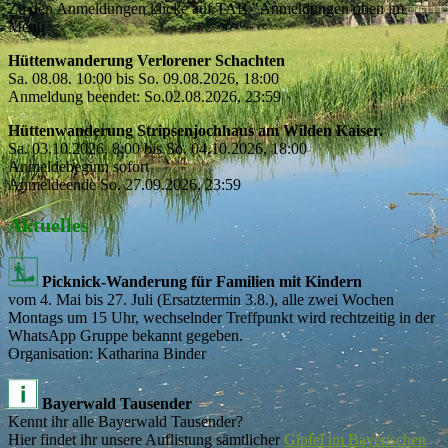
Zu den Anmeldungen klicke auf TAB "Anmeldungen oben im
Menü
Hüttenwanderung Verlorener Schachten
Sa. 08.08. 10:00 bis So. 09.08.2026, 18:00
Anmeldung beendet: So.02.08.2026, 23:59
Hüttenwanderung Stripsenjochhaus am Wilden Kaiser.
Sa. 03.10.2026, 8:00 bis So. 04.10.2026, 18:00
Anmeldebeginn sofort
Anmeldeende So. 27.09.2026, 23:59
Aktuelles
Picknick-Wanderung für Familien mit Kindern
vom 4. Mai bis 27. Juli (Ersatztermin 3.8.), alle zwei Wochen
Montags um 15 Uhr, wechselnder Treffpunkt wird rechtzeitig in der
WhatsApp Gruppe bekannt gegeben.
Organisation: Katharina Binder
Bayerwald Tausender
Kennt ihr alle Bayerwald Tausender?
Hier findet ihr unsere Auflistung sämtlicher
Gipfel im Bayerischen