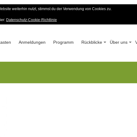
bsite weiterhin nutzt, stimmst du der Verwendung von Cookies zu.
er Wald-Verein
ier:
Datenschutz-Cookie-Richtlinie
 – Seit 1963
asten
Anmeldungen
Programm
Rückblicke
Über uns