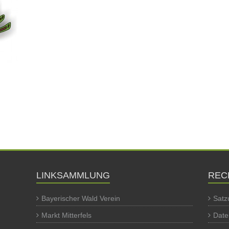
LINKSAMMLUNG
REC
Bayerischer Wald Verein
Satz
Markt Mitterfels
Date