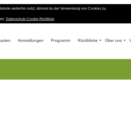
bsite weiterhin nutzt, stimmst du der Verwendung von Cookies zu.
er Wald-Verein
ier:
Datenschutz-Cookie-Richtlinie
 – Seit 1963
asten
Anmeldungen
Programm
Rückblicke
Über uns