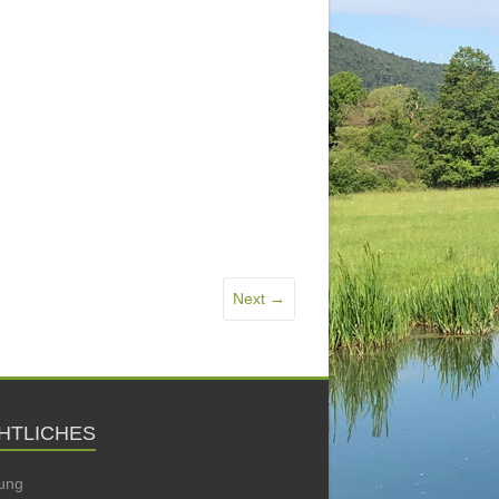
Next →
HTLICHES
ung