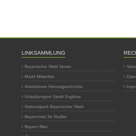
LINKSAMMLUNG
REC
Bayerischer Wald Verein
Satz
Markt Mitterfels
Date
Arbeitskreis Heimatgeschichte
Imp
Urlaubsregion Sankt Englmar
Nationalpark Bayerischer Wald
Bayernnetz für Radler
Bayern Bike