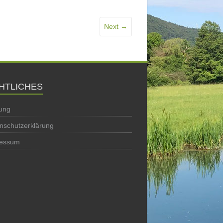
Next →
HTLICHES
ung
nschutzerklärung
ressum