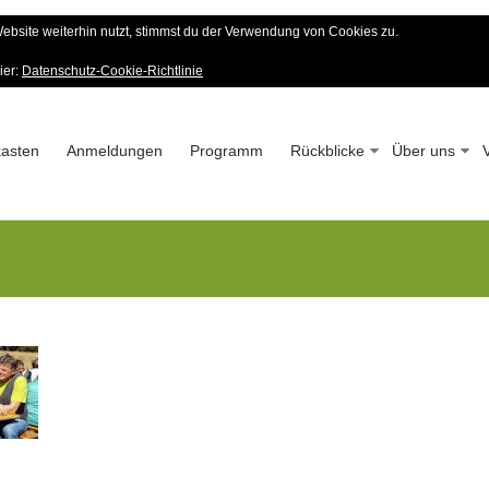
bsite weiterhin nutzt, stimmst du der Verwendung von Cookies zu.
er Wald-Verein
ier:
Datenschutz-Cookie-Richtlinie
 – Seit 1963
asten
Anmeldungen
Programm
Rückblicke
Über uns