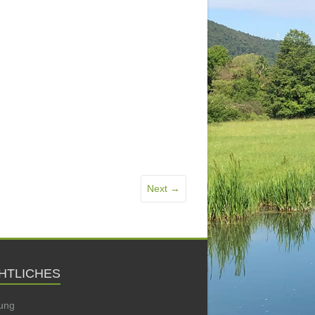
Next →
HTLICHES
ung