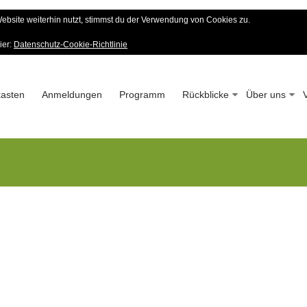
bsite weiterhin nutzt, stimmst du der Verwendung von Cookies zu.
er Wald-Verein
ier:
Datenschutz-Cookie-Richtlinie
 – Seit 1963
asten
Anmeldungen
Programm
Rückblicke
Über uns